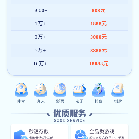
鲜明对比。在他的管理下，球队不仅注重个人技术，更加重
视整体战术体系的构建。这对于目前需要重振士气和提升竞
技水平的意大利国家队而言，无疑是一次全新的尝试。
此外，瓜迪奥拉注重每位球员在场上的位置感和意识，使得
整个团队能够形成默契配合。这种训练方法可以帮助年轻球
员迅速成长，并提升老将们的状态。如果他能接手国家队，
有望推动整个球队在技术层面上实现质变。
最后，瓜迪奥拉的人际沟通能力也极为出色，他善于与球员
建立信任关系，从而激发他们最大的潜能。在士气低迷时
期，这种领导力尤为重要，可以有效缓解球员心理压力，让
他们更加投入比赛。
2、瓜迪奥拉国际成功经验
作为世界顶级教练之一，瓜迪奥拉在巴萨、拜仁以及曼城等