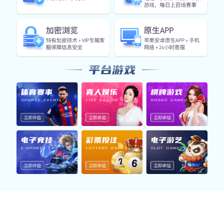
俱乐部取得了辉煌成就。他所带领的球队不仅赢得了诸多国
内外荣誉，还树立了现代足球的新标杆。这些成功经验无疑
使他成为任何国家队主帅的不二人选。
尤其是在2010年代初期，他率领巴萨完成了六冠壮举，其战
术理念和执行力被全球认可并模仿。这样的成绩单不仅证明
了他的能力，也为他获得执教国字号球队奠定了基础。同
时，在曼城，他还创造了一系列记录，包括连胜纪录等，为
未来接手其他球队提供了宝贵参考。
这些丰富的执教经历使得瓜迪奥拉具备应对各种比赛压力和
挑战的方法，对意大利国家队来说，将是一种强有力的支持
和保障。他能够将先进的战术思想融入到球队之中，为整体
实力提升提供保障。
3、当前意大利足球面临挑战