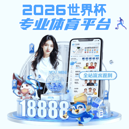
注册入口
米兰官网入口
· 体育观看更
便捷
连接你的赛事视野，打造球迷专属的数字主场。
米兰官网
入口网页版
提供多终端支持、高清视频、 实时比分与赛事
推荐，让你随时随地畅享体育内容。
网页端入口