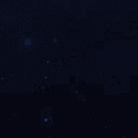
★★★★★
App Store 用户评
联系我们
快速导航
威市凉州区武南路423号
App下载
关于我们
pport@crockbio.com
隐私政策
用户协议
网站地图