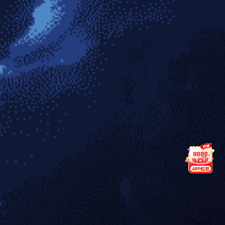
荐系统上线，结合米兰官网入口用户偏好提供个性推
自动聚合平台高关注赛事，便于快速浏览。
，集中展示当日热议赛事与趋势。
”，支持米兰官方站页面登录入口-米兰MiLan(中国)
用户。
类更清晰，常见问题支持搜索直达。
，支持建议提交与分类响应。