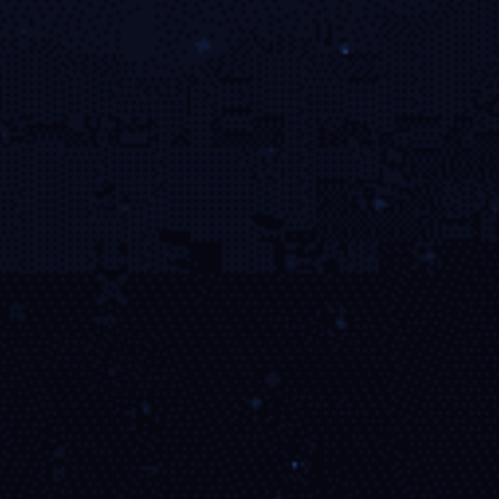
论
推荐平台