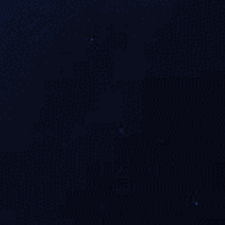
与观赛体验。
用户满意度大奖