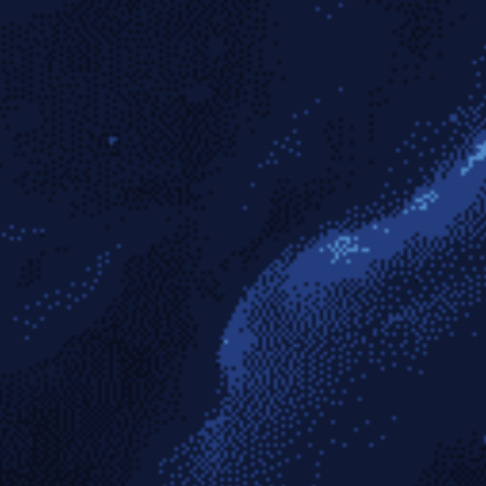
赛事推荐
览数据实时同步。
v6.3.0：
基于行为模式的推
送。
用户参与积极性。
v6.2.0：
新增“热投榜”，
能一键直达。
v5.9.2：
话题聚合功能加入
帮助与学习
更流畅。
v6.3.0：
新增“玩法教学专区
语音与字幕讲解，覆盖新老
读舒适度。
v6.2.0：
帮助中心升级，分
自动切换。
v5.8.0：
用户反馈通道上线