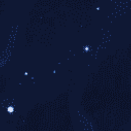
数据层安全
敏感数据进行加密处
理，并通过访问权限控
制强化隐私保护。
功能模块更新 · 分类查看版本演
功能角度归纳最近多个版本的主要更新内容，便于你快速了解优