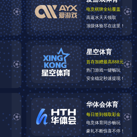
统
，强化整体安全韧性。