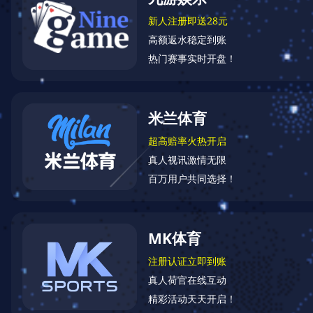
App Store
Google Play
从身份验证到平台架