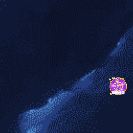
进
化方向。