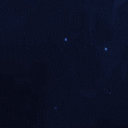
2022 年度综合类数字体育平台荣誉奖项，肯定平
台服务能力。